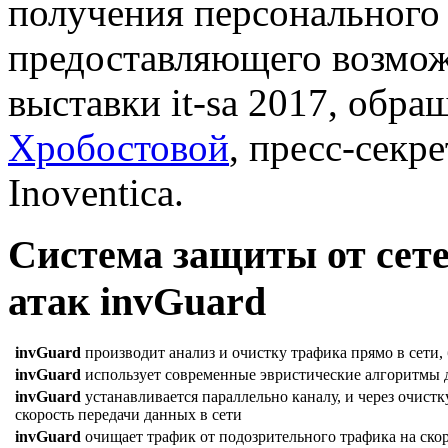
получения персонального 
предоставляющего возмож
выставки it-sa 2017, обра
Хробостовой
, пресс-сек
Inoventica.
Система защиты от сет
атак invGuard
invGuard
производит анализ и очистку трафика прямо в сети, 
invGuard
использует современные эвристические алгоритмы д
invGuard
устанавливается параллельно каналу, и через очистк
скорость передачи данных в сети
invGuard
очищает трафик от подозрительного трафика на скоро