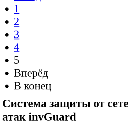
1
2
3
4
5
Вперёд
В конец
Система защиты от сет
атак invGuard